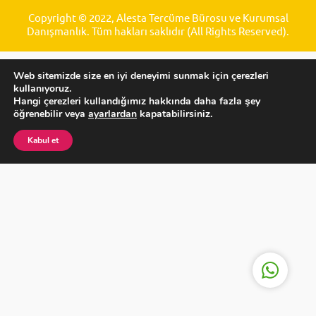
Copyright © 2022, Alesta Tercüme Bürosu ve Kurumsal
Danışmanlık. Tüm hakları saklıdır (All Rights Reserved).
Web sitemizde size en iyi deneyimi sunmak için çerezleri
kullanıyoruz.
Hangi çerezleri kullandığımız hakkında daha fazla şey
Alesta Tercüme ve Danışmanlık
öğrenebilir veya
ayarlardan
kapatabilirsiniz.
Kabul et
Cevap Yaz