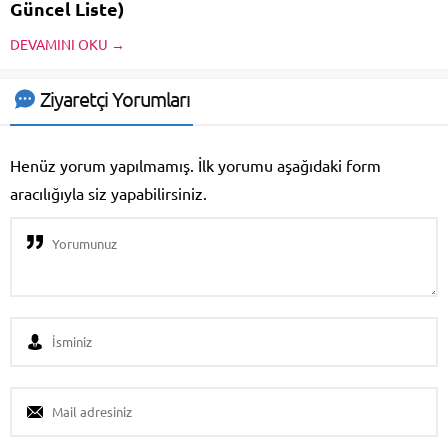
Güncel Liste)
Lahey Apostille Sözleşmesi,
DEVAMINI OKU →
dünya genelinde belgelerin
uluslararası alanda tanınmasını
sağlayan önemli bir anlaşmadır.
Ziyaretçi Yorumları
1961 yılında imzalanan bu
sözleşme, taraf olan ülkeler
arasında belge doğrulama
Henüz yorum yapılmamış. İlk yorumu aşağıdaki form
sürecini basitleştirmeyi amaçlar.
aracılığıyla siz yapabilirsiniz.
Bu sözleşmeye taraf olan ülkeler,
belgelerin üzerine apostille...