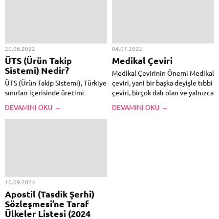
20.06.2022
04.07.2022
ÜTS (Ürün Takip
Medikal Çeviri
Sistemi) Nedir?
Medikal Çevirinin Önemi Medikal
ÜTS (Ürün Takip Sistemi), Türkiye
çeviri, yani bir başka deyişle tıbbi
sınırları içerisinde üretimi
çeviri, birçok dalı olan ve yalnızca
yapılan ya da yurtdışından ithal
uzmanlaşmış yeminli
DEVAMINI OKU →
DEVAMINI OKU →
edilen tüm tıbbi cihaz ve
tercümanlar tarafından yapılması
malzemeler ile kozmetik
elzem olan bir çeviri türüdür.
ürünlerin fabrika üretim
Alesta Tercüme Bürosu Ankara,
bandından satıldığı son
medikal tercüme alanında
kullanıcıya kadar tekil ürün
tecrübeli uzman...
takibini yapabilmek ve
izleyebilmek...
10.09.2024
Apostil (Tasdik Şerhi)
Sözleşmesi’ne Taraf
Ülkeler Listesi (2024