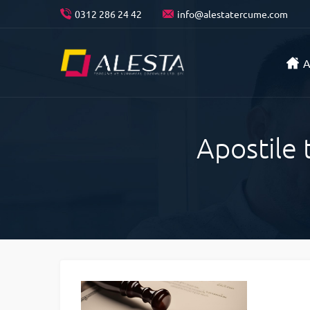
0312 286 24 42
info@alestatercume.com
A
Apostile 