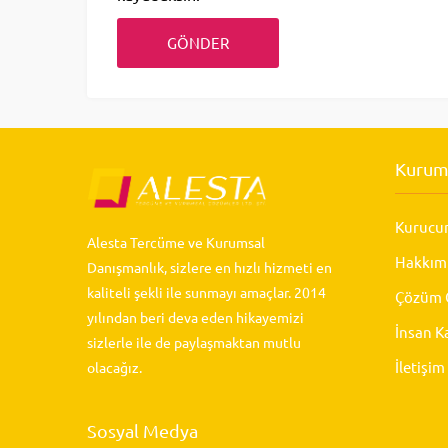
Kurum
Kurucu
Alesta Tercüme ve Kurumsal
Hakkım
Danışmanlık, sizlere en hızlı hizmeti en
kaliteli şekli ile sunmayı amaçlar. 2014
Çözüm O
yılından beri deva eden hikayemizi
İnsan K
sizlerle ile de paylaşmaktan mutlu
İletişim
olacağız.
Sosyal Medya