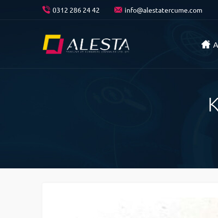
0312 286 24 42
info@alestatercume.com
A
K